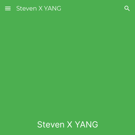

搜索什么...
menu
Steven X YANG

Steven X YANG